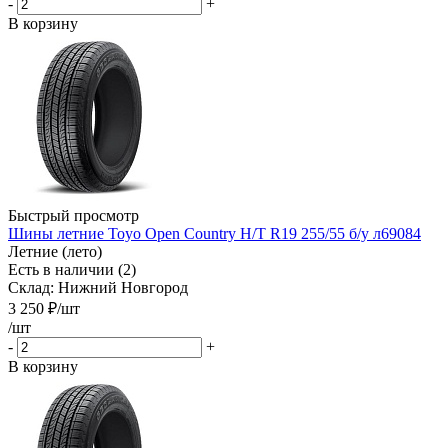
-
+
В корзину
Быстрый просмотр
Шины летние Toyo Open Country H/T R19 255/55 б/у л69084
Летние (лето)
Есть в наличии (2)
Склад: Нижний Новгород
3 250
₽
/шт
/шт
-
+
В корзину