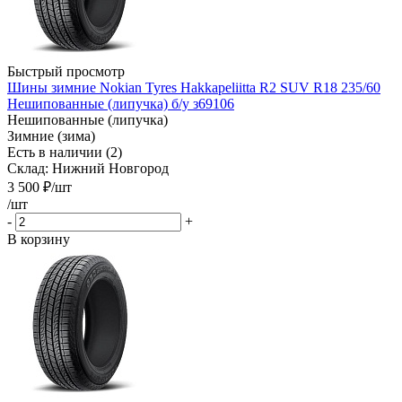
Быстрый просмотр
Шины зимние Nokian Tyres Hakkapeliitta R2 SUV R18 235/60
Нешипованные (липучка) б/у з69106
Нешипованные (липучка)
Зимние (зима)
Есть в наличии (2)
Склад: Нижний Новгород
3 500
₽
/шт
/шт
-
+
В корзину