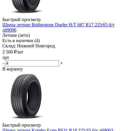
Быстрый просмотр
Шины летние Bridgestone Dueler H/T 687 R17 225/65 б/у
л69096
Летние (лето)
Есть в наличии (4)
Склад: Нижний Новгород
2 500
₽
/шт
/шт
-
+
В корзину
Быстрый просмотр
Шины летние Kumho Ecsta PS31 R18 225/45 б/у л69063