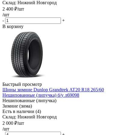
Склад: Нижний Новгород
2 400
₽
/шт
/шт
-
+
В корзину
Быстрый просмотр
Шины зимние Dunlop Grandtrek AT20 R18 265/60
Нешипованные (липучка) б/у л69098
Нешипованные (липучка)
Зимние (зима)
Есть в наличии (4)
Склад: Нижний Новгород
2 000
₽
/шт
/шт
-
+