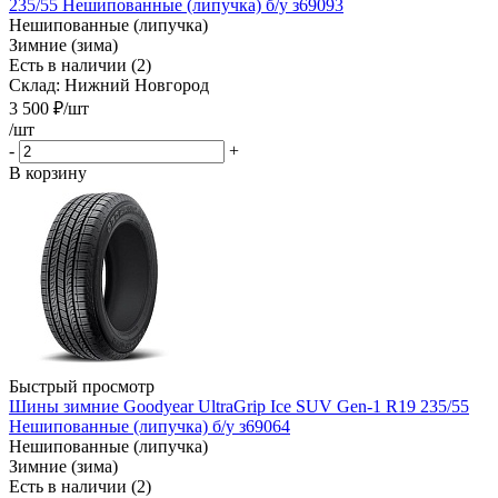
235/55 Нешипованные (липучка) б/у з69093
Нешипованные (липучка)
Зимние (зима)
Есть в наличии (2)
Склад: Нижний Новгород
3 500
₽
/шт
/шт
-
+
В корзину
Быстрый просмотр
Шины зимние Goodyear UltraGrip Ice SUV Gen-1 R19 235/55
Нешипованные (липучка) б/у з69064
Нешипованные (липучка)
Зимние (зима)
Есть в наличии (2)