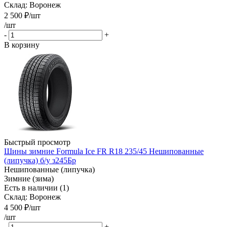
Склад: Воронеж
2 500
₽
/шт
/шт
-
+
В корзину
Быстрый просмотр
Шины зимние Formula Ice FR R18 235/45 Нешипованные
(липучка) б/у з245Бр
Нешипованные (липучка)
Зимние (зима)
Есть в наличии (1)
Склад: Воронеж
4 500
₽
/шт
/шт
-
+