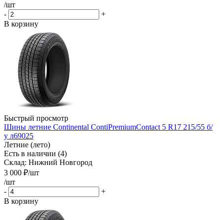
/шт
-
+
В корзину
Быстрый просмотр
Шины летние Continental ContiPremiumContact 5 R17 215/55 б/
у л69025
Летние (лето)
Есть в наличии (4)
Склад: Нижний Новгород
3 000
₽
/шт
/шт
-
+
В корзину