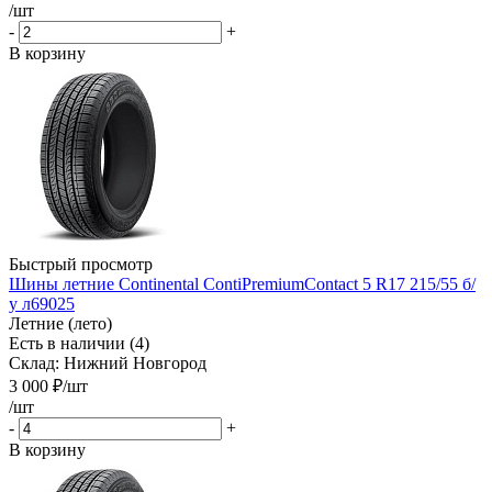
/шт
-
+
В корзину
Быстрый просмотр
Шины летние Continental ContiPremiumContact 5 R17 215/55 б/
у л69025
Летние (лето)
Есть в наличии (4)
Склад: Нижний Новгород
3 000
₽
/шт
/шт
-
+
В корзину