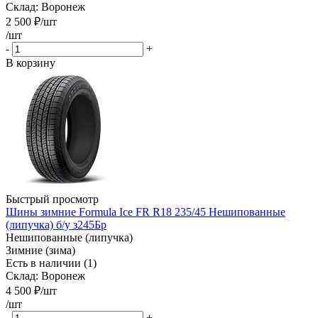
Склад: Воронеж
2 500
₽
/шт
/шт
-
+
В корзину
Быстрый просмотр
Шины зимние Formula Ice FR R18 235/45 Нешипованные
(липучка) б/у з245Бр
Нешипованные (липучка)
Зимние (зима)
Есть в наличии (1)
Склад: Воронеж
4 500
₽
/шт
/шт
-
+