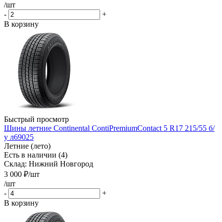
/шт
-
+
В корзину
Быстрый просмотр
Шины летние Continental ContiPremiumContact 5 R17 215/55 б/
у л69025
Летние (лето)
Есть в наличии (4)
Склад: Нижний Новгород
3 000
₽
/шт
/шт
-
+
В корзину