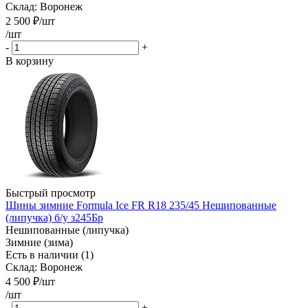
Склад: Воронеж
2 500
₽
/шт
/шт
-
+
В корзину
Быстрый просмотр
Шины зимние Formula Ice FR R18 235/45 Нешипованные
(липучка) б/у з245Бр
Нешипованные (липучка)
Зимние (зима)
Есть в наличии (1)
Склад: Воронеж
4 500
₽
/шт
/шт
-
+