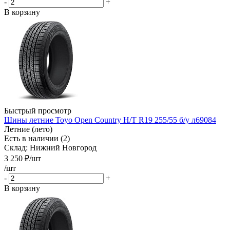
-
+
В корзину
Быстрый просмотр
Шины летние Toyo Open Country H/T R19 255/55 б/у л69084
Летние (лето)
Есть в наличии (2)
Склад: Нижний Новгород
3 250
₽
/шт
/шт
-
+
В корзину