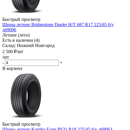
Быстрый просмотр
Шины летние Bridgestone Dueler H/T 687 R17 225/65 б/у
л69096
Летние (лето)
Есть в наличии (4)
Склад: Нижний Новгород
2 500
₽
/шт
/шт
-
+
В корзину
Быстрый просмотр
Шины летние Kumho Ecsta PS31 R18 225/45 б/у л69063