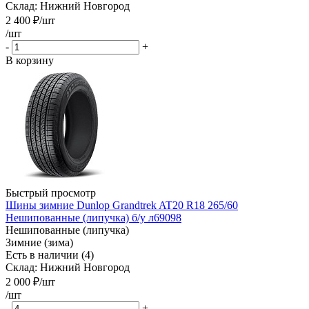
Склад: Нижний Новгород
2 400
₽
/шт
/шт
-
+
В корзину
Быстрый просмотр
Шины зимние Dunlop Grandtrek AT20 R18 265/60
Нешипованные (липучка) б/у л69098
Нешипованные (липучка)
Зимние (зима)
Есть в наличии (4)
Склад: Нижний Новгород
2 000
₽
/шт
/шт
-
+