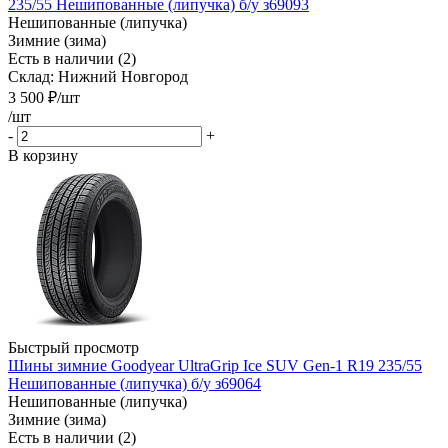
235/55 Нешипованные (липучка) б/у з69093
Нешипованные (липучка)
Зимние (зима)
Есть в наличии (2)
Склад: Нижний Новгород
3 500
₽
/шт
/шт
-
+
В корзину
Быстрый просмотр
Шины зимние Goodyear UltraGrip Ice SUV Gen-1 R19 235/55
Нешипованные (липучка) б/у з69064
Нешипованные (липучка)
Зимние (зима)
Есть в наличии (2)