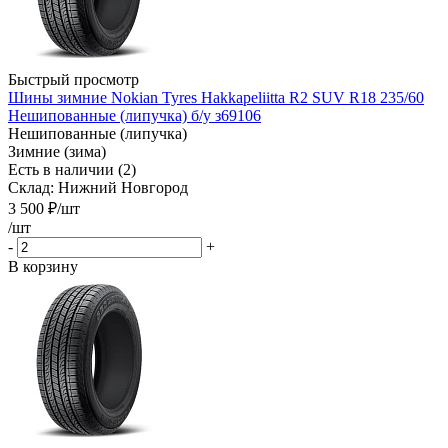
Быстрый просмотр
Шины зимние Nokian Tyres Hakkapeliitta R2 SUV R18 235/60
Нешипованные (липучка) б/у з69106
Нешипованные (липучка)
Зимние (зима)
Есть в наличии (2)
Склад: Нижний Новгород
3 500
₽
/шт
/шт
-
+
В корзину