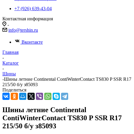
+7 (926) 639-43-04
Контактная информация
-
info@tershin.ru
Вконтакте
Главная
-
Каталог
-
Шины
-
Шины летние Continental ContiWinterContact TS830 P SSR R17
215/50 б/у з85093
Поделиться
Шины летние Continental
ContiWinterContact TS830 P SSR R17
215/50 б/у з85093