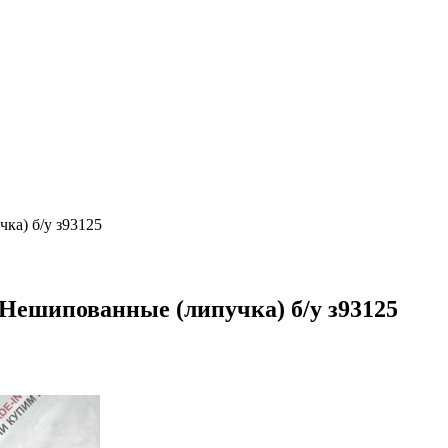
ка) б/у з93125
Нешипованные (липучка) б/у з93125