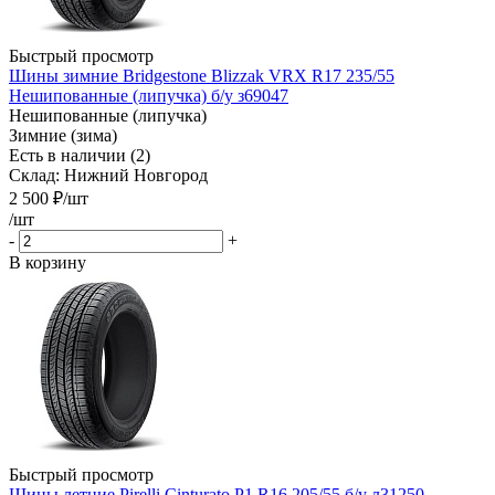
Быстрый просмотр
Шины зимние Bridgestone Blizzak VRX R17 235/55
Нешипованные (липучка) б/у з69047
Нешипованные (липучка)
Зимние (зима)
Есть в наличии (2)
Склад: Нижний Новгород
2 500
₽
/шт
/шт
-
+
В корзину
Быстрый просмотр
Шины летние Pirelli Cinturato P1 R16 205/55 б/у л31250