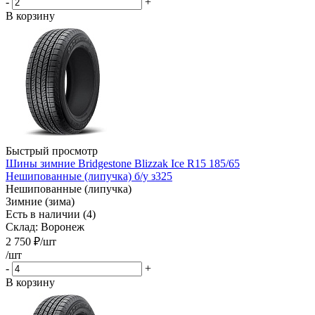
-
+
В корзину
Быстрый просмотр
Шины зимние Bridgestone Blizzak Ice R15 185/65
Нешипованные (липучка) б/у з325
Нешипованные (липучка)
Зимние (зима)
Есть в наличии (4)
Склад: Воронеж
2 750
₽
/шт
/шт
-
+
В корзину