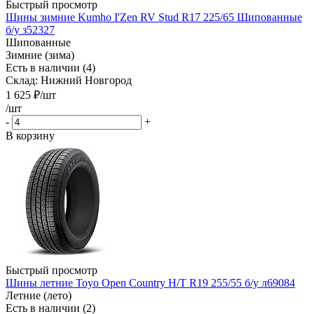
Быстрый просмотр
Шины зимние Kumho I'Zen RV Stud R17 225/65 Шипованные
б/у з52327
Шипованные
Зимние (зима)
Есть в наличии (4)
Склад: Нижний Новгород
1 625
₽
/шт
/шт
-
+
В корзину
Быстрый просмотр
Шины летние Toyo Open Country H/T R19 255/55 б/у л69084
Летние (лето)
Есть в наличии (2)