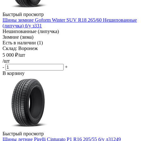
Быстрый просмотр
Шины зимние Goform Winter SUV R18 265/60 Нешипованные
(липучка) б/у з331
Нешипованные (липучка)
Зимние (зима)
Есть в наличии (1)
Склад: Воронеж
5 000
₽
/шт
/шт
-
+
В корзину
Быстрый просмотр
Шины летние Pirelli Cinturato P1 R16 205/55 б/у л31249