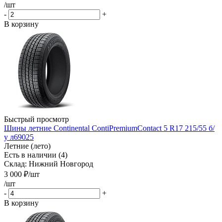
/шт
-
+
В корзину
Быстрый просмотр
Шины летние Continental ContiPremiumContact 5 R17 215/55 б/
у л69025
Летние (лето)
Есть в наличии (4)
Склад: Нижний Новгород
3 000
₽
/шт
/шт
-
+
В корзину