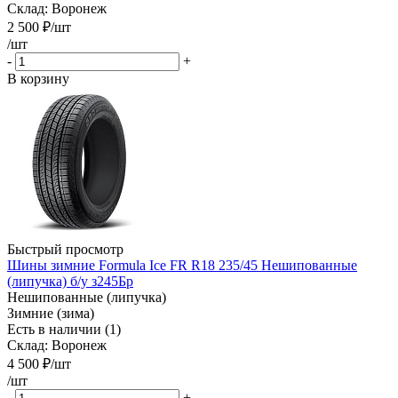
Склад: Воронеж
2 500
₽
/шт
/шт
-
+
В корзину
Быстрый просмотр
Шины зимние Formula Ice FR R18 235/45 Нешипованные
(липучка) б/у з245Бр
Нешипованные (липучка)
Зимние (зима)
Есть в наличии (1)
Склад: Воронеж
4 500
₽
/шт
/шт
-
+